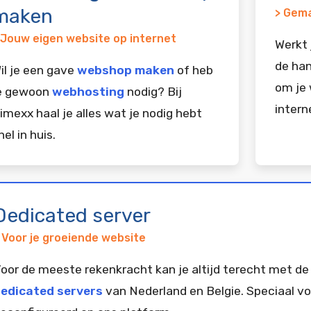
maken
> Gema
 Jouw eigen website op internet
Werkt 
de han
il je een gave
webshop maken
of heb
om je 
e gewoon
webhosting
nodig? Bij
intern
imexx haal je alles wat je nodig hebt
nel in huis.
Dedicated server
 Voor je groeiende website
oor de meeste rekenkracht kan je altijd terecht met de
edicated servers
van Nederland en Belgie. Speciaal vo