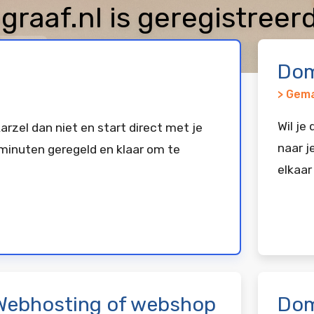
raaf.nl is geregistreer
exx
Dom
> Gema
Wil je
arzel dan niet en start direct met je
naar j
minuten geregeld en klaar om te
elkaar
Webhosting of webshop
Dom