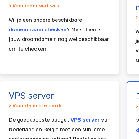
> Voor ieder wat wils
>
Wil je een andere beschikbare
domeinnaam checken
? Misschien is
W
jouw droomdomein nog wel beschikbaar
j
om te checken!
V
s
VPS server
> Voor de echte nerds
>
De goedkoopste budget
VPS server
van
V
Nederland en Belgie met een sublieme
d
performance en uptime? Bestel en zet